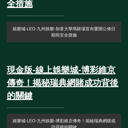
全措施
娛樂城-LEO-九州娛樂-加拿大華瑪賭場宣布重開公佈日
期與安全措施
現金版-線上娛樂城-博彩維京
傳奇！揭秘瑞典網賭成功背後
的關鍵
娛樂城-LEO-九州娛樂-博彩維京傳奇！揭秘瑞典網賭成
功背後的關鍵