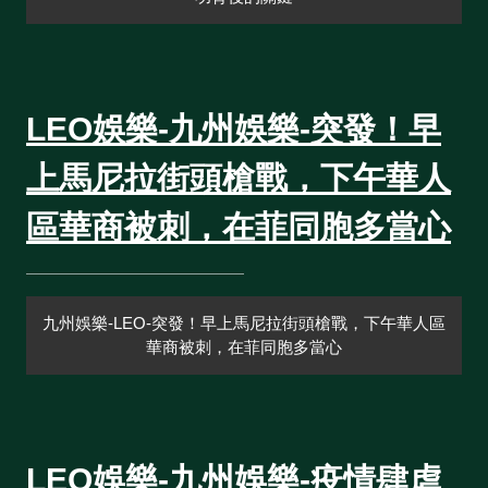
LEO娛樂-九州娛樂-突發！早
上馬尼拉街頭槍戰，下午華人
區華商被刺，在菲同胞多當心
九州娛樂-LEO-突發！早上馬尼拉街頭槍戰，下午華人區
華商被刺，在菲同胞多當心
LEO娛樂-九州娛樂-疫情肆虐