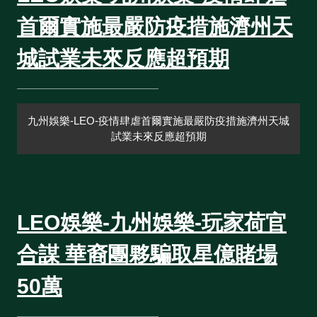
首爾實施最嚴防疫措施濟州天
城試業未來反應超預期
九州娛樂-LEO-疫情肆虐首爾實施最嚴防疫措施濟州天城
試業未來反應超預期
LEO娛樂-九州娛樂-玩家荷官
合謀 華裔團夥騙取星億賭場
50萬