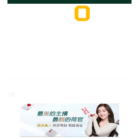
線上娛樂城-
九州娛樂城
線上娛樂