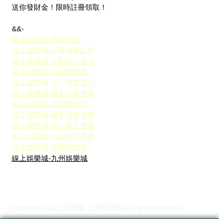
送你發財金！限時註冊領取！
&&-
線上娛樂城-娛樂快訊
線上娛樂城-註冊優惠紅利
線上娛樂城-立即前往登入
線上娛樂城-現金網推薦
線上娛樂城-天下娛樂資訊
線上娛樂城-最多出款推薦
線上娛樂城-娛樂總代理
線上娛樂城-最多優惠娛樂
線上娛樂城-線上真人推薦
線上娛樂城-出金保證推薦
線上娛樂城-娛樂總代理
iis7站长之家
線上娛樂城-九州娛樂城
Copyright©線上娛樂城-九州娛樂城All rights reserved