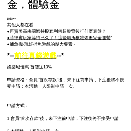
金，體驗金
&&--
其他人都在看
●再賣美高梅國際持股套利何超瓊背後打什麼算盤？
●菲律賓玩家等待已久了！這些場所獲准恢復完全運營
”
●捕魚機-玩好捕魚遊戲的幾大要素
-
*--
前往真錢遊戲
--*
娛樂城優惠 首儲送10%
申請資格：會員”首次存款”後，未下注前申請，下注後將不接
受申請；本活動一人限制申請一次。
申請方式：
1.會員”首次存款”後，未下注前申請，下注後將不接受申請