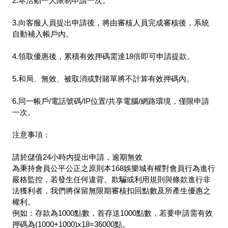
2.本活動一人限制申請一次。
3.向客服人員提出申請後，將由審核人員完成審核後，系統
自動補入帳戶內。
4.領取優惠後，累積有效押碼需達18倍即可申請提款。
5.和局、無效、被取消或對賭單將不計算有效押碼內。
6.同一帳戶/電話號碼/IP位置/共享電腦/網路環境，僅限申請
一次。
注意事項：
請於儲值24小時內提出申請，逾期無效
為秉持會員公平公正之原則本168娛樂城有權對會員行為進行
嚴格監控，若發生任何違背、欺騙或利用規則與條款進行非
法獲利者，我們將保留無限期審核扣回點數及所產生優惠之
權利。
例如：存款為1000點數，首存送1000點數，若要申請需有效
押碼為(1000+1000)x18=36000點。