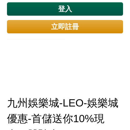
登入
立即註冊
優惠活動-九州娛樂城-
LEO-娛樂城優惠-首儲送
你10%現金，體驗金
九州娛樂城-LEO-娛樂城
優惠-首儲送你10%現