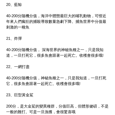
20、藍鯨
40-200分隨機分值，海洋中體態最巨大的哺乳動物，可惜近
年來人們瘋狂的捕殺導致數量急劇下降。捕魚世界中分值最
刺激的一種魚
21、炸彈
40-200分隨機分值， 深海世界的神秘魚種之一，只是我知
道，一旦打死它，很多魚會跟著一起死亡。收穫會很多哦!
22、一網打盡
40-200分隨機分值，神秘魚種之一，只是我知道，一旦打死
它，很多魚會跟著一起死亡。收穫會很多哦!
23、巨型黃金鯊
200分，是大金鯊的變異種群，分值巨高，但體形健碩，不是
一般的難打。可是一旦漁獲，會很驚喜哦