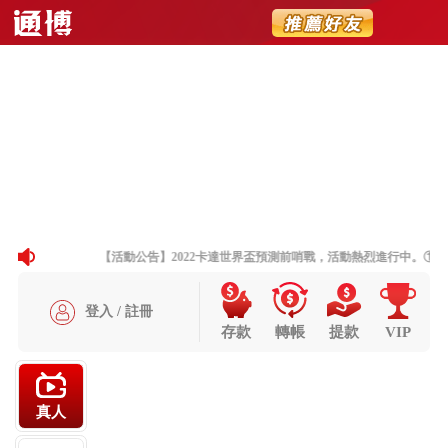
首頁
優惠活動
註冊
登入