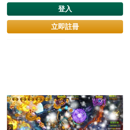
登入
立即註冊
捕魚機-LEO 九州娛樂城
捕魚遊戲 好玩的金蟾捕
魚技巧2