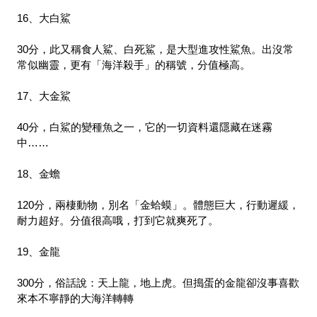
16、大白鯊
30分，此又稱食人鯊、白死鯊，是大型進攻性鯊魚。出沒常
常似幽靈，更有「海洋殺手」的稱號，分值極高。
17、大金鯊
40分，白鯊的變種魚之一，它的一切資料還隱藏在迷霧
中……
18、金蟾
120分，兩棲動物，別名「金蛤蟆」。體態巨大，行動遲緩，
耐力超好。分值很高哦，打到它就爽死了。
19、金龍
300分，俗話說：天上龍，地上虎。但搗蛋的金龍卻沒事喜歡
來本不寧靜的大海洋轉轉