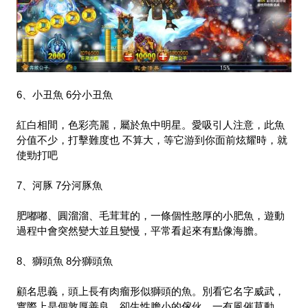
6、小丑魚 6分小丑魚
紅白相間，色彩亮麗，屬於魚中明星。愛吸引人注意，此魚
分值不少，打擊難度也 不算大，等它游到你面前炫耀時，就
使勁打吧
7、河豚 7分河豚魚
肥嘟嘟、圓溜溜、毛茸茸的，一條個性憨厚的小肥魚，遊動
過程中會突然變大並且變慢，平常看起來有點像海膽。
8、獅頭魚 8分獅頭魚
顧名思義，頭上長有肉瘤形似獅頭的魚。別看它名字威武，
實際上是個敦厚善良，卻生性膽小的傢伙，一有風催草動，