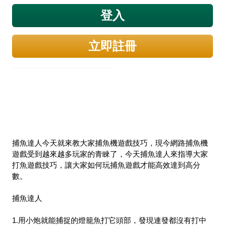
登入
立即註冊
捕魚機-LEO 九州娛樂城
打魚遊戲技巧
捕魚達人今天就來教大家捕魚機遊戲技巧，現今網路捕魚機
遊戲受到越來越多玩家的青睞了，今天捕魚達人來指導大家
打魚遊戲技巧，讓大家如何玩捕魚遊戲才能高效達到高分
數。
捕魚達人
1.用小炮就能捕捉的燈籠魚打它頭部，發現連發都沒有打中