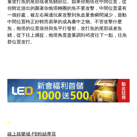
量攻打魚的尾部或者魚鰭部位。如果你炮塔在中間位置，從
你附近游出的圍著你炮塔轉圈的魚不要攻擊，中間位置還有
一個好處，被左右兩邊玩家攻擊到魚血量會瞬間減少，遊動
中間位置時正好輕而易舉的成為囊中之物。不管攻擊什麼
魚，炮塔的位置保持與魚平行發射，攻打魚的尾部或者魚
鰭，從下往上捕捉，炮塔角度盡量調到45度往下一點，往魚
群位置攻打。
-
線上娛樂城-FB粉絲專頁