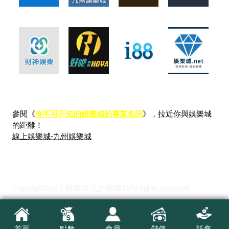
參閱《
你不可不知的娛樂城的專業名詞
》，拉近你與娛樂城
的距離！
線上娛樂城-九州娛樂城
Copyright©線上娛樂城-九州娛樂城All rights reserved
首頁
點數
會員
儲值
託售