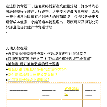
在這樣的背景下，隨著網絡博彩產業能量爆發，許多博彩公
司紛紛轉移至離岸近行運營。這主要和經商考量有關，因為
一些小國及地區擁有相對誘人的經商環境，包括稅收優惠及
運營成本低廉。小編通過本篇整理出，最獲玩家及博彩公司
好評且信任的離岸博彩運營地！
-
-
其他人都在看:
●再賣美高梅國際持股套利何超瓊背後打什麼算盤？
●菲律賓玩家等待已久了！這些場所獲准恢復完全運營
”
●捕魚機-玩好捕魚遊戲的幾大要素
●
現金版跟信用版很多要怎麼選擇才好?
●
為什麼賭場對百家樂又愛又怕
？
●
如何選擇優質線上娛樂城?
出款娛樂城
HOYA娛
眾發娛樂
贏家娛
樂城
城
樂城
iis7站长之家
金合發娛
博馬娛樂
九州娛