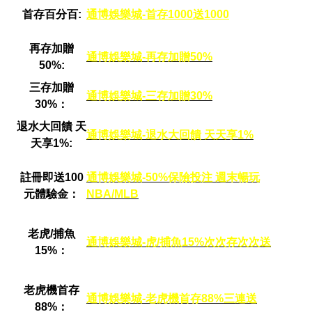
首存百分百:
通博娛樂城-首存1000送1000
再存加贈
通博娛樂城-再存加贈50%
50%:
三存加贈
通博娛樂城-三存加贈30%
30%：
退水大回饋 天
通博娛樂城-退水大回饋 天天享1%
天享1%:
註冊即送100
通博娛樂城-50%保險投注 週末暢玩
元體驗金：
NBA/MLB
iis7站长之家
老虎/捕魚
通博娛樂城-虎/捕魚15%次次存次次送
15%：
老虎機首存
通博娛樂城-老虎機首存88%三連送
88%：