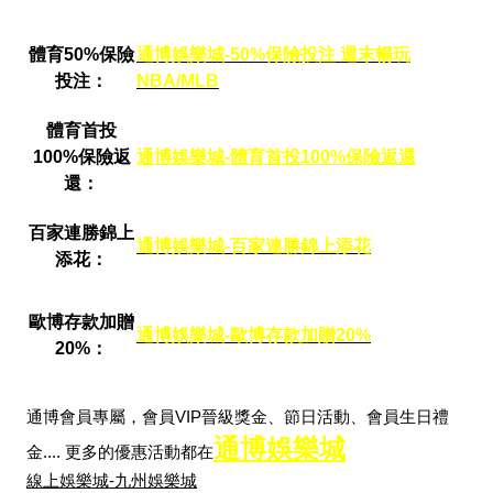
體育50%保險
通博娛樂城-50%保險投注 週末暢玩
投注：
NBA/MLB
體育首投
100%保險返
通博娛樂城-體育首投100%保險返還
還：
百家連勝錦上
通博娛樂城-百家連勝錦上添花
添花：
歐博存款加贈
通博娛樂城-歐博存款加贈20%
20%：
通博會員專屬，會員VIP晉級獎金、節日活動、會員生日禮
通博娛樂城
金.... 更多的優惠活動都在
線上娛樂城-九州娛樂城