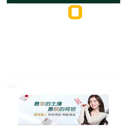
線上娛樂城-
九州娛樂城
線上娛樂