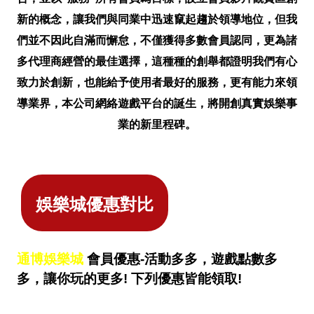
新的概念，讓我們與同業中迅速竄起趨於領導地位，但我
們並不因此自滿而懈怠，不僅獲得多數會員認同，更為諸
多代理商經營的最佳選擇，這種種的創舉都證明我們有心
致力於創新，也能給予使用者最好的服務，更有能力來領
導業界，本公司網絡遊戲平台的誕生，將開創真實娛樂事
業的新里程碑。
娛樂城優惠對比
通博娛樂城
會員優惠-活動多多，遊戲點數多
多，讓你玩的更多! 下列優惠皆能領取!