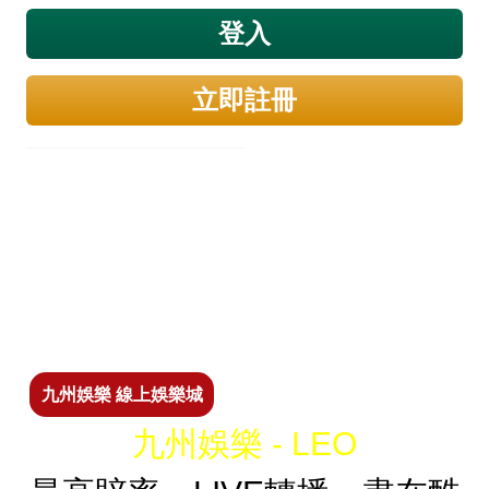
登入
立即註冊
娛樂資訊-九州娛樂城-
LEO-線上博弈遊戲現金
網
九州娛樂 線上娛樂城
九州娛樂 - LEO