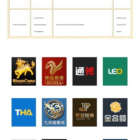
iis7站长之家
娛樂
出款
娛樂城
城-AV
現金版娛樂城
娛樂
影城
城