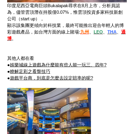
印度尼西亞電商巨頭Bukalapak尋求在8月上市，分析員認
為，儘管雲頂潛在持股僅0.07%，惟雲頂投資多家科技新創
公司（start up），
顯示該集團更傾向於科技業，最終可能推出迎合年輕人的博
彩遊戲產品，如台灣方面的線上賭場:
九州
、
LEO
、
THA
、
通
博
。
其他人都在看
●
娛樂城線上遊戲為什麼能有些人能一玩三、四年?
●
瞭解足彩之看盤技巧
●
遊戲平台商，到底是怎麼去設定賠率的呢?