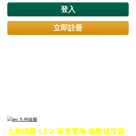
登入
立即註冊
娛樂資訊-九州-現金版-
LEO-印度電商-娛樂城投
資-科技新創公司雲頂或
推新產品迎合年輕人
九州娛樂-LEO-印度電商-娛樂城投資-