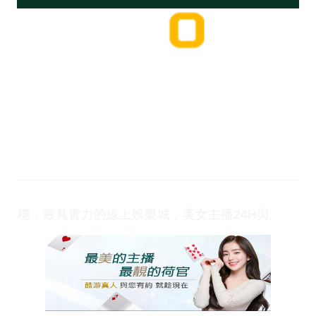
線上娛樂城-
九州娛樂城
最具實力的線上娛樂城，美女主播24H與您同樂！