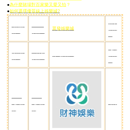
●
為什麼賭場對百家樂又愛又怕
？
●
如何選擇優質線上娛樂城?
贏家
通博娛
HOYA
眾發娛樂城
娛樂
樂城
娛樂城
城
九州
財神娛
金合發
博馬娛樂城
娛樂
樂城
娛樂城
城
THA-
LEO-
九州娛
九州娛
通博
樂
樂