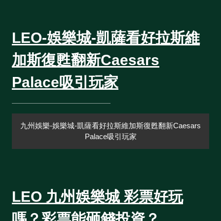
LEO-娛樂城-凱薩看好拉斯維
加斯復甦翻新Caesars
Palace吸引玩家
九州娛樂-娛樂城-凱薩看好拉斯維加斯復甦翻新Caesars
Palace吸引玩家
LEO 九州娛樂城 彩票好玩
嗎？彩票能砸錢投資？