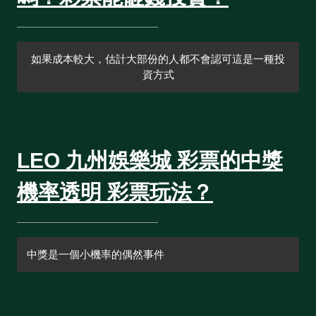
如果成本較大，估計大部份的人都不會認可這是一種投
資方式
LEO 九州娛樂城 彩票的中獎
機率透明 彩票玩法？
中獎是一個小機率的偶然事件