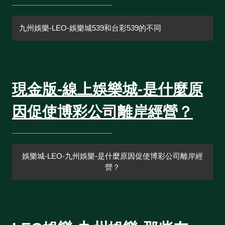
九州娛樂-LEO-娛樂城539和台彩539的不同
現金版-線上娛樂城-是什麼原
因促使博彩公司離岸經營？
娛樂城-LEO-九州娛樂-是什麼原因促使博彩公司離岸經
營？